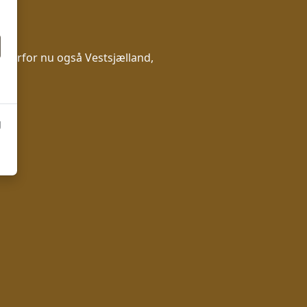
 derfor nu også Vestsjælland,
ør
g