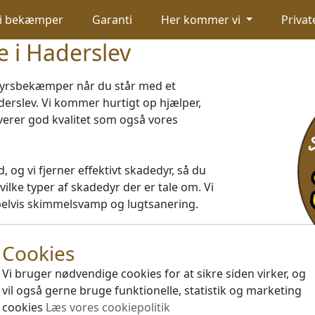
i bekæmper
Garanti
Her kommer vi
Privat
 i Haderslev
yrsbekæmper når du står med et
rslev. Vi kommer hurtigt op hjælper,
 leverer god kvalitet som også vores
d, og vi fjerner effektivt skadedyr, så du
ilke typer af skadedyr der er tale om. Vi
lvis skimmelsvamp og lugtsanering.
om
Cookies
nge andre skadedyr i hele Haderslev. Så
gtende tilbud
Vi bruger nødvendige cookies for at sikre siden virker, og
vil også gerne bruge funktionelle, statistik og marketing
cookies
Læs vores cookiepolitik