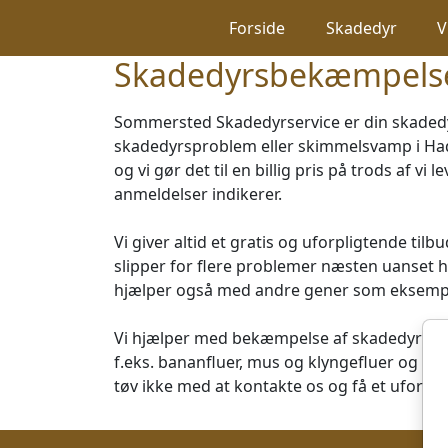
Spring til hovedindhold
Forside
Skadedyr
V
Skadedyrsbekæmpelse
Sommersted Skadedyrservice er din skaded
skadedyrsproblem eller skimmelsvamp i Hade
og vi gør det til en billig pris på trods af vi
anmeldelser indikerer.
Vi giver altid et gratis og uforpligtende tilbu
slipper for flere problemer næsten uanset hv
hjælper også med andre gener som eksempe
Vi hjælper med bekæmpelse af skadedyr s
f.eks. bananfluer, mus og klyngefluer og ma
tøv ikke med at kontakte os og få et uforpli