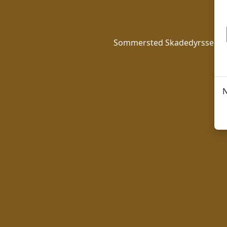
Sommersted Skadedyrsserice h
o
N