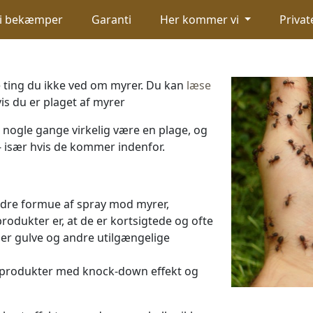
i bekæmper
Garanti
Her kommer vi
Privat
 ting du ikke ved om myrer. Du kan
læse
vis du er plaget af myrer
 nogle gange virkelig være en plage, og
 især hvis de kommer indenfor.
re formue af spray mod myrer,
odukter er, at de er kortsigtede og ofte
er gulve og andre utilgængelige
er produkter med knock-down effekt og