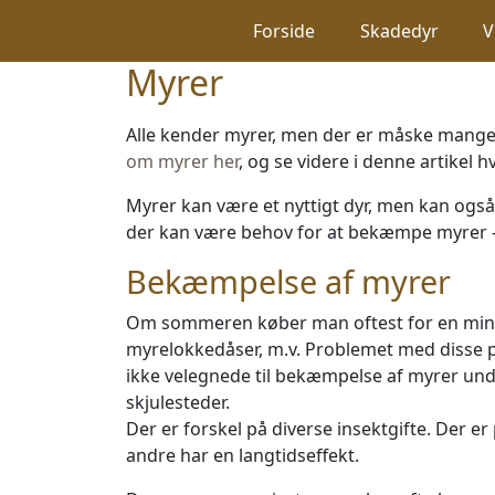
Spring til hovedindhold
Forside
Skadedyr
V
Myrer
Alle kender myrer, men der er måske mange
om myrer her
, og se videre i denne artikel h
Myrer kan være et nyttigt dyr, men kan også
der kan være behov for at bekæmpe myrer -
Bekæmpelse af myrer
Om sommeren køber man oftest for en mind
myrelokkedåser, m.v. Problemet med disse pr
ikke velegnede til bekæmpelse af myrer und
skjulesteder.
Der er forskel på diverse insektgifte. Der 
andre har en langtidseffekt.