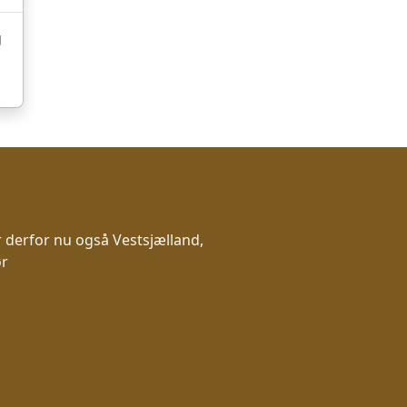
g
 derfor nu også Vestsjælland,
ør