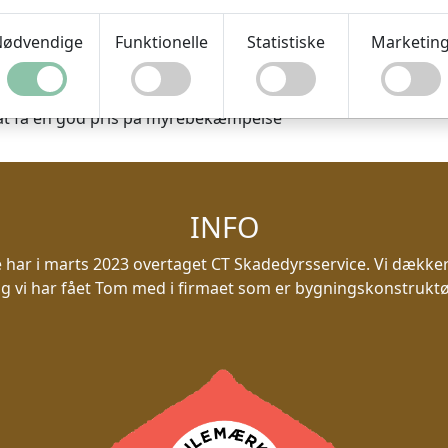
 året rundt.
ødvendige
Funktionelle
Statistiske
Marketin
der myrer tidligt på sæsonen er dette
len giver ret til fri ubegrænset tilkald.
at få en god pris på myrebekæmpelse
INFO
ar i marts 2023 overtaget CT Skadedyrsservice. Vi dækker
g vi har fået Tom med i firmaet som er bygningskonstrukt