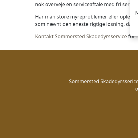
nok overveje en serviceaftale med fri service
N
Har man store myreproblemer eller opleves 
som nævnt den eneste rigtige løsning, da afta
Kontakt Sommersted Skadedyrsservice
for 
Sommersted Skadedyrsserice h
o