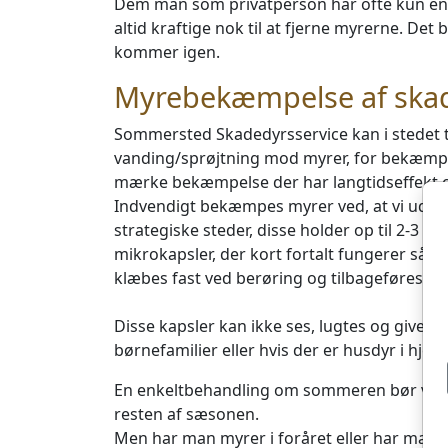
Dem man som privatperson har ofte kun en k
altid kraftige nok til at fjerne myrerne. Det
kommer igen.
Myrebekæmpelse af sk
Sommersted Skadedyrsservice kan i stedet t
vanding/sprøjtning mod myrer, for bekæmpel
mærke bekæmpelse der har langtidseffekt 
Indvendigt bekæmpes myrer ved, at vi udlæ
strategiske steder, disse holder op til 2-3 m
mikrokapsler, der kort fortalt fungerer såle
klæbes fast ved berøring og tilbageføres ti
Disse kapsler kan ikke ses, lugtes og give 
børnefamilier eller hvis der er husdyr i hje
En enkeltbehandling om sommeren bør være t
resten af sæsonen.
Men har man myrer i foråret eller har man 