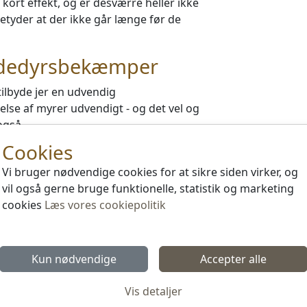
ort effekt, og er desværre heller ikke
 betyder at der ikke går længe før de
adedyrsbekæmper
ilbyde jer en udvendig
se af myrer udvendigt - og det vel og
også.
gger “usynlig” spærbælter på
Cookies
dr. Denne hinde består af såkaldte
Vi bruger nødvendige cookies for at sikre siden virker, og
des, at myrerne berører kapslerne, der
vil også gerne bruge funktionelle, statistik og marketing
l selve myreboet under huset.
cookies
Læs vores cookiepolitik
ikke nogen form for gene hos
mmet.
Kun nødvendige
Accepter alle
ilstrækkelig for at være fri for myrer
Vis detaljer
haft myrer tidligere sæsoner, bør man